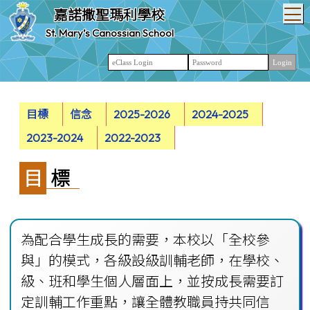
T
嘉諾撒聖瑪利學校
St. Mary’s Canossian School
目標
信念
2025-2026
2024-2025
2023-2024
2022-2023
目標
為配合學生成長的需要，本校以「全校參
與」的模式，各級設級訓輔老師，在學校、
級、班和學生個人層面上，並按成長需要訂
定訓輔工作重點，讓全體教職員持共同信