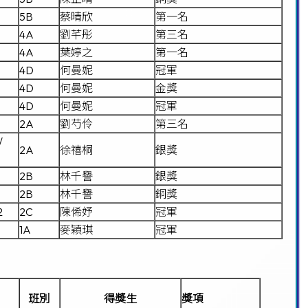
5B
蔡晴欣
第一名
4A
劉芊彤
第三名
4A
葉婷之
第一名
4D
何曼妮
冠軍
4D
何曼妮
金獎
4D
何曼妮
冠軍
2A
劉芍伶
第三名
/
2A
徐禧桐
銀獎
2B
林千譽
銀獎
2B
林千譽
銅獎
2
2C
陳俙妤
冠軍
1A
麥穎琪
冠軍
班別
得獎生
獎項