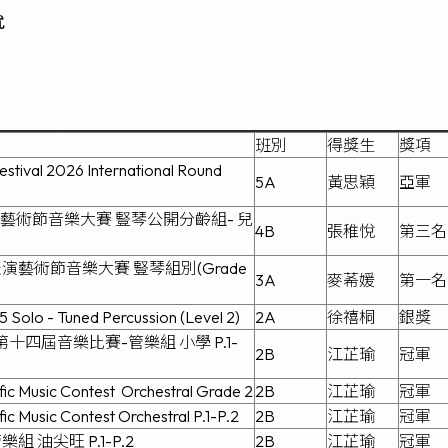
就
班別
得獎生
獎項
estival 2026 International Round
5A
黃思穎
亞軍
藝術節音樂大賽 豎琴公開分齡組- 兒
4B
張稚悅
第三名
藝術節音樂大賽 豎琴組別(Grade
3A
麥莃媛
第一名
 - Tuned Percussion (Level 2)
2A
徐禧桐
銀獎
十四屆音樂比賽-管樂組 小學 P.1-
2B
江芷瑜
冠軍
fic Music Contest
Orchestral Grade 2
2B
江芷瑜
冠軍
ic Music Contest Orchestral P.1-P.2
2B
江芷瑜
冠軍
 油尖旺 P.1-P.2
2B
江芷瑜
冠軍