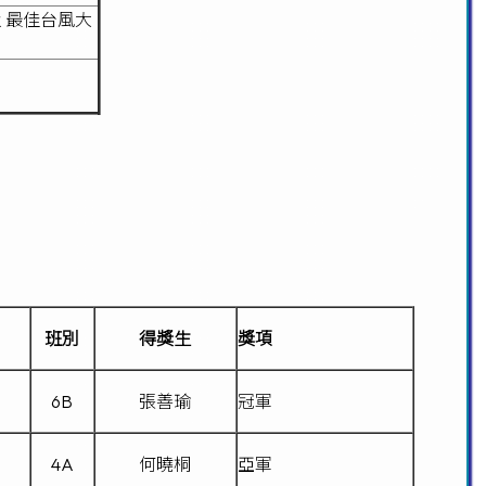
及 最佳台風大
班別
得獎生
獎項
6B
張善瑜
冠軍
4A
何曉桐
亞軍