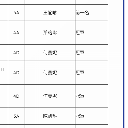
6A
王愉晴
第一名
4A
孫珞琋
冠軍
4D
何曼妮
冠軍
TH
4D
何曼妮
冠軍
4D
何曼妮
冠軍
3A
陳凱琳
冠軍