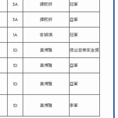
3A
譚熙姸
冠軍
3A
譚熙姸
亞軍
1A
麥穎琪
冠軍
1D
黃博雅
傑出音樂家金獎
1D
黃博雅
亞軍
1D
黃博雅
亞軍
1D
黃博雅
季軍