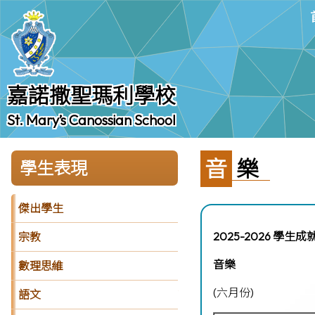
嘉諾撒聖瑪利學校
St. Mary’s Canossian School
音樂
學生表現
傑出學生
2025-2026 學生成
宗教
音樂
數理思維
(六月份)
語文