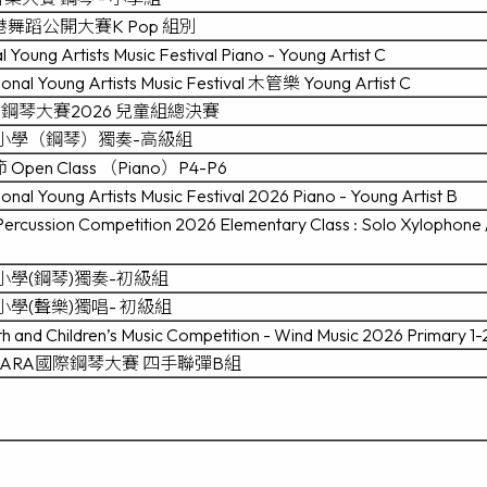
港舞蹈公開大賽K Pop 組別
 Young Artists Music Festival Piano - Young Artist C
ional Young Artists Music Festival 木管樂 Young Artist C
鋼琴大賽2026 兒童組總決賽
 小學（鋼琴）獨奏-高級組
en Class （Piano）P4-P6
onal Young Artists Music Festival 2026 Piano - Young Artist B
 Percussion Competition 2026 Elementary Class : Solo Xylophone 
小學(鋼琴)獨奏-初級組
小學(聲樂)獨唱- 初級組
h and Children’s Music Competition - Wind Music 2026 Primary 1-
ARA國際鋼琴大賽 四手聯彈B組