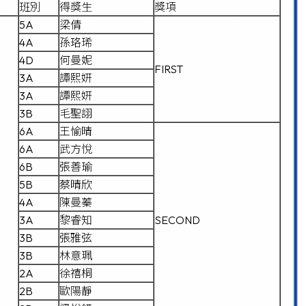
班別
得獎生
獎項
5A
梁倩
4A
孫珞琋
4D
何曼妮
FIRST
3A
譚熙姸
3A
譚熙姸
3B
毛聖詡
6A
王愉晴
6A
武方悅
6B
張善瑜
5B
蔡晴欣
4A
陳曼蓁
3A
黎睿知
SECOND
3B
張雅弦
3B
林意珮
2A
徐禧桐
2B
歐陽靜