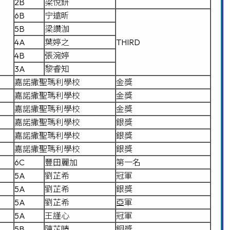
2B
梁悅鈃
6B
宁遠昕
5B
梁讚泇
4A
葉婷之
THIRD
4B
張涴婷
3A
黎睿知
嘉諾撒聖瑪利學校
金獎
嘉諾撒聖瑪利學校
金獎
嘉諾撒聖瑪利學校
金獎
嘉諾撒聖瑪利學校
銀獎
嘉諾撒聖瑪利學校
銀獎
嘉諾撒聖瑪利學校
銀獎
6C
豐田麗加
第一名
5A
劉芷希
冠軍
5A
劉芷希
銀獎
5A
劉芷希
亞軍
5A
王謹心
冠軍
5B
陳芷晴
銅獎