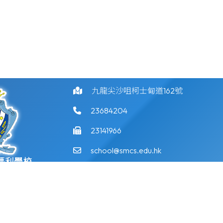
九龍尖沙咀柯士甸道162號
23684204
23141966
school@smcs.edu.hk
瑪利學校
©版權所有
ossian School
Powered by
Friendly Portal System
v
10.59