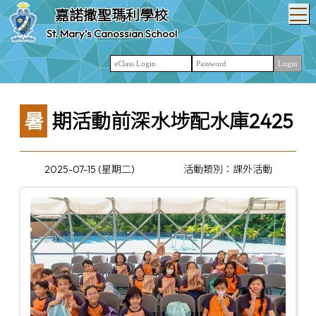
T
嘉諾撒聖瑪利學校
St. Mary’s Canossian School
暑期活動前深水埗配水庫2425
2025-07-15 (星期二)
活動類別：課外活動