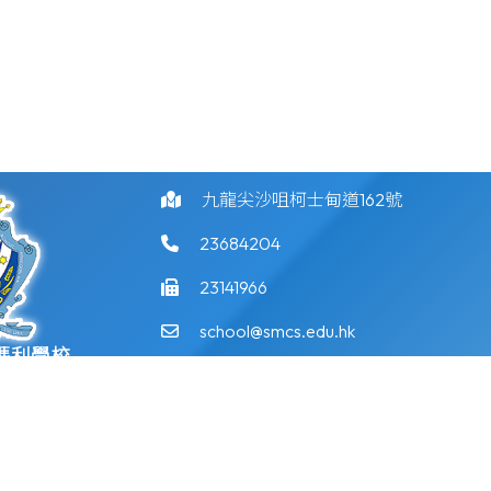
九龍尖沙咀柯士甸道162號
23684204
23141966
school@smcs.edu.hk
瑪利學校
©版權所有
ossian School
Powered by
Friendly Portal System
v
10.59