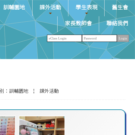
訓輔園地
課外活動
學生表現
舊生會
家長教師會
聯絡我們
別：訓輔園地
¦
課外活動