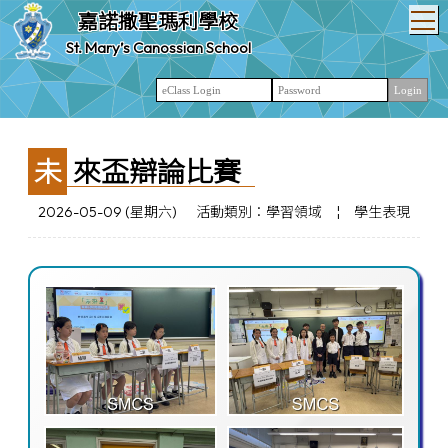
T
嘉諾撒聖瑪利學校
St. Mary’s Canossian School
未來盃辯論比賽
2026-05-09 (星期六)
活動類別：學習領域
¦
學生表現