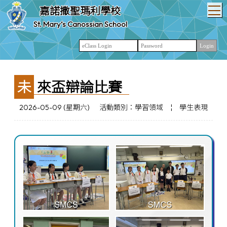
T
嘉諾撒聖瑪利學校
St. Mary’s Canossian School
未來盃辯論比賽
2026-05-09 (星期六)
活動類別：學習領域
¦
學生表現