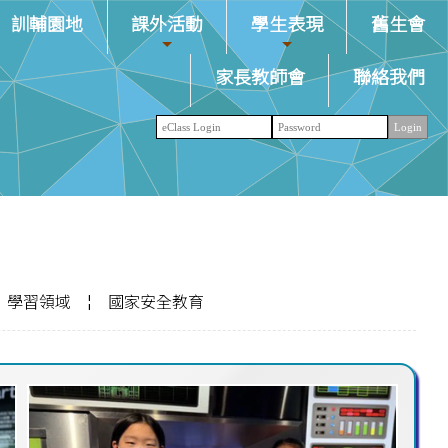
訓輔園地
課外活動
學生表現
舊生會
家長教師會
聯絡我們
：學習領域
¦
國家安全教育