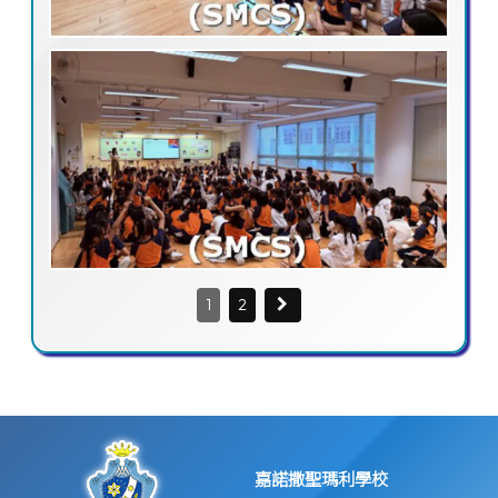
1
2
嘉諾撒聖瑪利學校