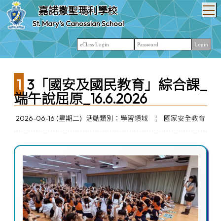
T
嘉諾撒聖瑪利學校
St. Mary’s Canossian School
13「國安及國民教育」綜合課_
端午說屈原_16.6.2026
2026-06-16 (星期二)
活動類別：學習領域
¦
國家安全教育