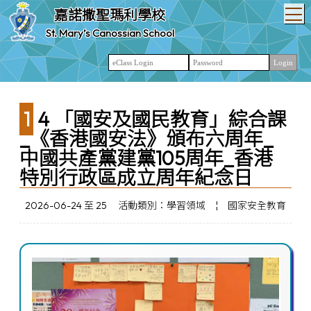
T
嘉諾撒聖瑪利學校
St. Mary’s Canossian School
14 「國安及國民教育」綜合課
_《香港國安法》頒布六周年_
中國共產黨建黨105周年_香港
特別行政區成立周年紀念日
2026-06-24 至 25
活動類別：學習領域
¦
國家安全教育