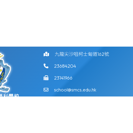
九龍尖沙咀柯士甸道162號
23684204
23141966
school@smcs.edu.hk
瑪利學校
©版權所有
ossian School
Powered by
Friendly Portal System
v
10.59