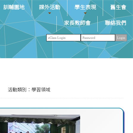
訓輔園地
課外活動
學生表現
舊生會
家長教師會
聯絡我們
活動類別：學習領域