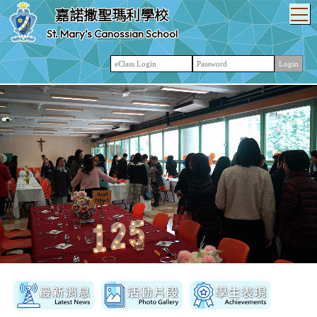
T
嘉諾撒聖瑪利學校
St. Mary’s Canossian School