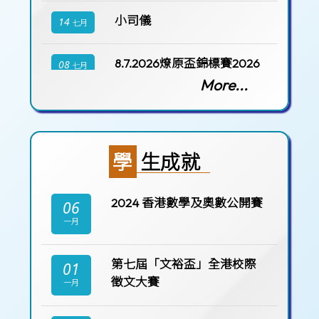
小司儀
14
七月
8.7.2026燎原盃錦標賽2026
08
七月
More...
學生成就
2024 香港數學及奧數公開賽
06
一月
第七屆「文裕盃」全港校際
01
徵文大賽
一月